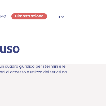
Dimostrazione
IAMO
IT
FR
EN
’uso
IT
DE
 un quadro giuridico per i termini e le
ioni di accesso e utilizzo dei servizi da