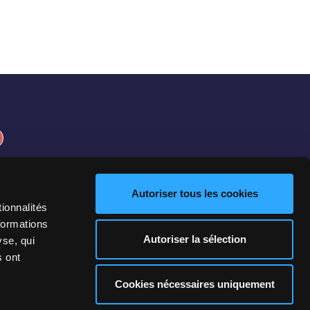
gruppo Quinten
Autoriser tous les cookies
ionnalités
formations
Autoriser la sélection
yse, qui
s ont
ica sui cookie
CGU
Cookies nécessaires uniquement