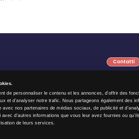
Contatti
PharmIA è una società del 
okies.
t de personnaliser le contenu et les annonces, d'offrir des fonct
ux et d'analyser notre trafic. Nous partageons également des in
site avec nos partenaires de médias sociaux, de publicité et d'anal
 avec d'autres informations que vous leur avez fournies ou qu'il
lisation de leurs services.
Avviso legale
Politica sulla privacy
Polit