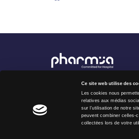
8 rue Vernier - 75017 Paris France
Ce site web utilise des co
222 Place Ernest Granier - 34000
Montpellier France
Les cookies nous permetten
relatives aux médias socia
sur l'utilisation de notre 
peuvent combiner celles-ci
collectées lors de votre uti
Copyright 2026 PharmIA