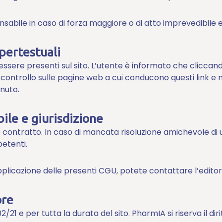
nsabile in caso di forza maggiore o di atto imprevedibile e
ipertestuali
sere presenti sul sito. L’utente è informato che cliccando s
controllo sulle pagine web a cui conducono questi link e
nuto.
bile e giurisdizione
to contratto. In caso di mancata risoluzione amichevole di u
petenti.
licazione delle presenti CGU, potete contattare l’editore al
ore
/21 e per tutta la durata del sito. PharmIA si riserva il di