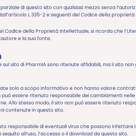
arziale di questo sito con qualsiasi mezzo senza l’autorizz
all’articolo L 335-2 e seguenti del Codice della proprietà i
el Codice della Proprietà Intellettuale, si ricorda che l’U
autore e la sua fonte.
à
 sul sito di PharmIA sono ritenute affidabili, ma il sito no
tate solo a scopo informativo e non hanno valore contratt
n può essere ritenuto responsabile dei cambiamenti nelle d
ne. Allo stesso modo, il sito non può essere ritenuto respo
ni contenute in questo sito.
uto responsabile di eventuali virus che possono infettare 
n seguito all’uso, l’accesso o il download da questo sito.