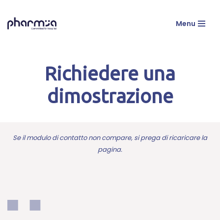
Menu
Vai
al
contenuto
Richiedere una
dimostrazione
Se il modulo di contatto non compare, si prega di ricaricare la
pagina.