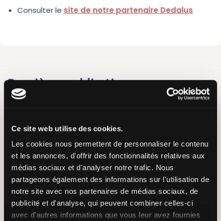
Consulter le
site de notre partenaire Dedalus
Dernières publications
37ème Congrès de l’AFPHB
Ce site web utilise des cookies.
12 mars 2026
Les cookies nous permettent de personnaliser le contenu
et les annonces, d'offrir des fonctionnalités relatives aux
Congrès Hopipharm 2024
médias sociaux et d'analyser notre trafic. Nous
2 mai 2024
partageons également des informations sur l'utilisation de
notre site avec nos partenaires de médias sociaux, de
publicité et d'analyse, qui peuvent combiner celles-ci
avec d'autres informations que vous leur avez fournies
SantExpo 2024