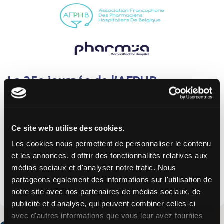
La 35e journée de l’AFPHB
Évènements
24 janvier 2024
Ce site web utilise des cookies.
PharmIA sera présent à la 35ᵉ journée de l’AFPHB à
Les cookies nous permettent de personnaliser le contenu
Namur, Belgique Pour la 2ᵉ année consécutive, notre
et les annonces, d'offrir des fonctionnalités relatives aux
équipe s’exporte en Belgique à l’occasion la 35ᵉ
médias sociaux et d'analyser notre trafic. Nous
Journée de l’AFPHB (Association…
partageons également des informations sur l'utilisation de
notre site avec nos partenaires de médias sociaux, de
Lire la suite
publicité et d'analyse, qui peuvent combiner celles-ci
avec d'autres informations que vous leur avez fournies