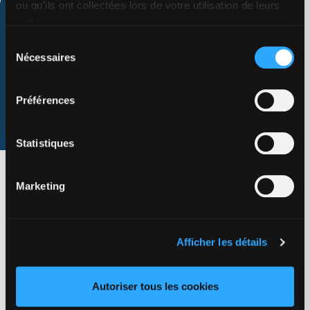
ou qu'ils ont collectées lors de votre utilisation de leurs
services.
Sélection
Nécessaires
du
consentement
Préférences
Statistiques
D4Evolution 2024 – Innovons et
Marketing
accélérons ensemble la e-santé
Évènements
Afficher les détails
16 janvier 2024
PharmIA, partenaire de Dedalus à la journée
Autoriser tous les cookies
D4Evolution 2024 au Novotel Centre Tour Eiffel, Paris