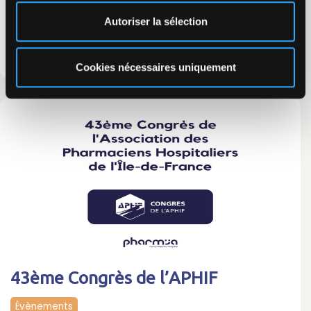
Rendez-vous à la journée D4Evolution 2024 organisée
Autoriser la sélection
par notre partenaire Dedalus. Cette nouvelle édition
met…
Cookies nécessaires uniquement
Lire la suite
43ème Congrès de l’APHIF
Évènements