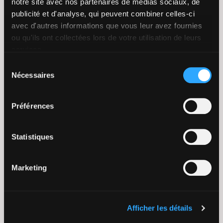
Lire la suite
notre site avec nos partenaires de médias sociaux, de
publicité et d'analyse, qui peuvent combiner celles-ci
avec d'autres informations que vous leur avez fournies
ou qu'ils ont collectées lors de votre utilisation de leurs
services.
Sélection
Nécessaires
du
consentement
Préférences
Statistiques
D4Evolution 2024 – Innovons et
accélérons ensemble la e-santé
Marketing
Évènements
16 janvier 2024
Afficher les détails