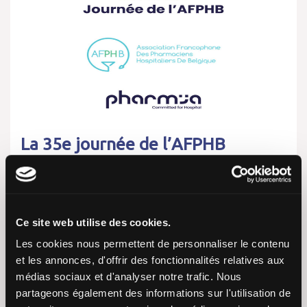
La 35e journée de l’AFPHB
Évènements
24 janvier 2024
Ce site web utilise des cookies.
PharmIA sera présent à la 35ᵉ journée de l’AFPHB à
Les cookies nous permettent de personnaliser le contenu
Namur, Belgique Pour la 2ᵉ année consécutive, notre
et les annonces, d'offrir des fonctionnalités relatives aux
équipe s’exporte en Belgique à l’occasion la 35ᵉ
médias sociaux et d'analyser notre trafic. Nous
Journée de l’AFPHB (Association…
partageons également des informations sur l'utilisation de