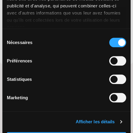
publicité et d'analyse, qui peuvent combiner celles-ci
nos experts !
avec d'autres informations que vous leur avez fournies
ou qu'ils ont collectées lors de votre utilisation de leurs
Consulter le
site
services.
Découvrir le
programme
Sélection
Consulter le
site de Dedalus
Nécessaires
du
consentement
Préférences
Statistiques
Dernières publications
Marketing
37ème Congrès de l’AFPHB
12 mars 2026
Afficher les détails