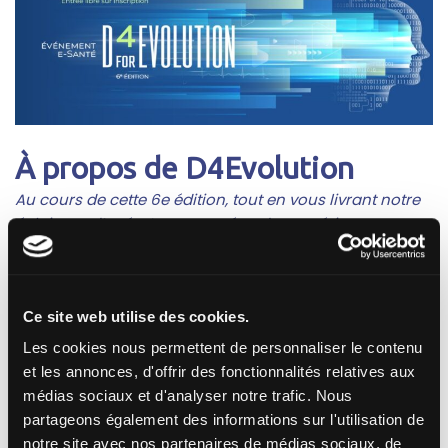
À propos de D4Evolution
Au cours de cette 6e édition, tout en vous livrant notre
éclairage d’opérateur européen du numérique en
santé avec nos technologies et innovations tournées
vers l’avenir, nous serons heureux de
mettre en
lumières les retours d’expérience de nos clients et de
Ce site web utilise des cookies.
nos partenaires au service d’une transformation
numérique optimisée
, marquée par l’accélération de la
Les cookies nous permettent de personnaliser le contenu
e-santé.
et les annonces, d'offrir des fonctionnalités relatives aux
médias sociaux et d'analyser notre trafic. Nous
partageons également des informations sur l'utilisation de
Cette année, ce sont
plus de 25 ateliers spécifiques à
notre site avec nos partenaires de médias sociaux, de
vos métiers
dans lesquels vous pourrez interagir avec