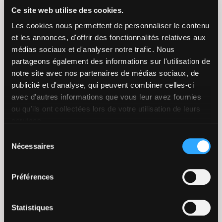
Presse
Ce site web utilise des cookies.
20 septembre 2022
Les cookies nous permettent de personnaliser le contenu
et les annonces, d'offrir des fonctionnalités relatives aux
Communiqué de Presse Paris, le 20 septembre 2022
médias sociaux et d'analyser notre trafic. Nous
– Le groupe Quinten décroche sa première levée
partageons également des informations sur l'utilisation de
de fonds à hauteur de 14M€ des fonds TECHLIFE
notre site avec nos partenaires de médias sociaux, de
CAPITAL, spécialisé dans la santé…
publicité et d'analyse, qui peuvent combiner celles-ci
avec d'autres informations que vous leur avez fournies
Lire la suite
ou qu'ils ont collectées lors de votre utilisation de leurs
services.
Sélection
Nécessaires
du
consentement
Préférences
Statistiques